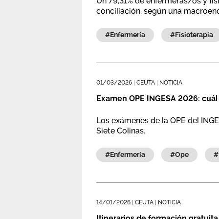
Un 79,31% de enfermeras/os y fis
conciliación, según una macroencu
#enfermería
#fisioterapia
01/03/2026
|
CEUTA
|
NOTICIA
Examen OPE INGESA 2026: cuál es
Los exámenes de la OPE del INGES
Siete Colinas.
#enfermería
#ope
14/01/2026
|
CEUTA
|
NOTICIA
Itinerarios de formación gratuita