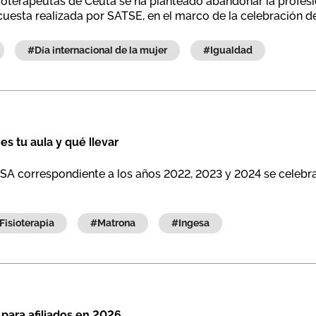
ioterapeutas de Ceuta se ha planteado abandonar la profes
esta realizada por SATSE, en el marco de la celebración del
#día internacional de la mujer
#igualdad
 tu aula y qué llevar
A correspondiente a los años 2022, 2023 y 2024 se celebrar
#fisioterapia
#matrona
#ingesa
 para afiliados en 2026