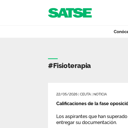
Navegación
Saltar al contenido
Conóc
Etiqueta - Ceuta
Conócenos
#fisioterapia
Nuestro trabajo
22/05/2026
|
CEUTA
|
NOTICIA
Qué ofrecemos
Calificaciones de la fase oposi
Los aspirantes que han superado 
entregar su documentación.
Actualidad