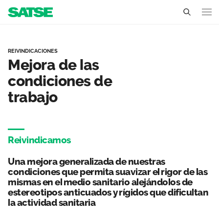
Mejoras de las condicion
Ceuta
REIVINDICACIONES
Mejora de las
Conócenos
condiciones de
Un sindicato profesional e independiente
Nuestro trabajo
trabajo
Delegados Sindicales
Ámbitos de negociación
Qué ofrecemos
Estructura organizativa
Secciones sindicales
Actualidad
Reivindicamos
Transparencia
Servicios
Una mejora generalizada de nuestras
Temas
Contáctanos
condiciones que permita suavizar el rigor de las
mismas en el medio sanitario alejándolos de
Ventajas
Noticias
estereotipos anticuados y rígidos que dificultan
la actividad sanitaria
Sala de prensa