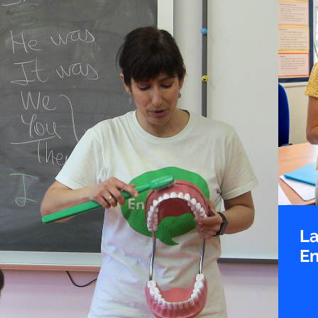
La
En