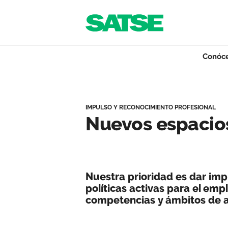
Navegación
Saltar al contenido
Conóc
Nuevos espacios 
Conócenos
IMPULSO Y RECONOCIMIENTO PROFESIONAL
Nuevos espacios
Nuestro trabajo
Nuestra prioridad es dar imp
Qué ofrecemos
políticas activas para el em
competencias y ámbitos de 
Actualidad