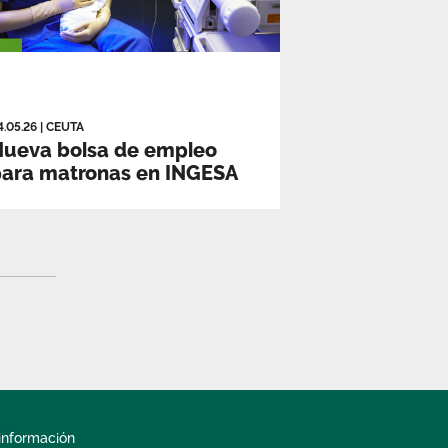
4.05.26
|
CEUTA
Nueva bolsa de empleo
para matronas en INGESA
información