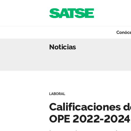
Navegación
Saltar al contenido
Conóc
Calificaciones de
Noticias
Conócenos
Nuestro trabajo
LABORAL
Qué ofrecemos
Calificaciones d
OPE 2022-2024 
Actualidad