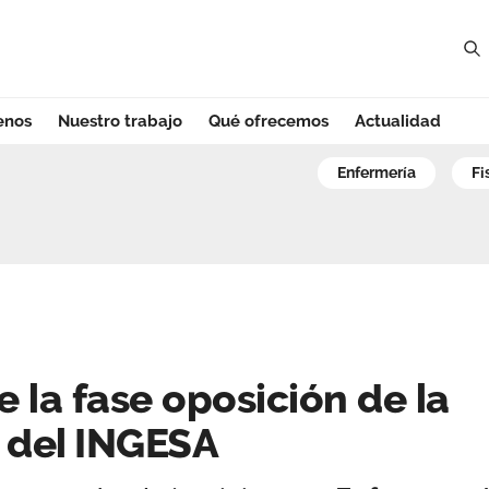
enos
Nuestro trabajo
Qué ofrecemos
Actualidad
 la fase oposició
enfermería
f
e la fase oposición de la
del INGESA