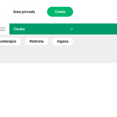
Área privada
Únete
Ceuta
n de la OPE 2022-
isioterapia
matrona
ingesa