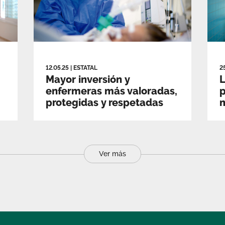
12.05.25
|
ESTATAL
2
Mayor inversión y
L
enfermeras más valoradas,
p
protegidas y respetadas
m
Ver más