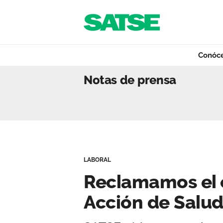
Navegación
Saltar al contenido
Conóc
Reclamamos el cu
Notas de prensa
Conócenos
Nuestro trabajo
LABORAL
Qué ofrecemos
Reclamamos el 
Acción de Salu
Actualidad