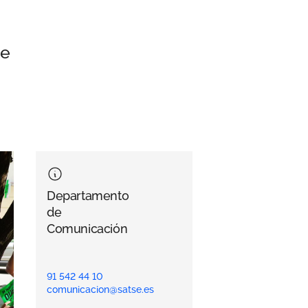
de
Departamento
de
Comunicación
91 542 44 10
comunicacion@satse.es