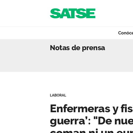
Navegación
Saltar al contenido
Conóc
Enfermeras y fisi
Notas de prensa
Conócenos
Nuestro trabajo
LABORAL
Qué ofrecemos
Enfermeras y fis
guerra’: "De nue
Actualidad
coman ni un eu