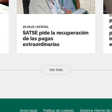
0
P
d
25.09.23
|
ESTATAL
SATSE pide la recuperación
p
s
de las pagas
í
extraordinarias
e
Ver más
Aviso legal
Política de cookies
Sistema interno de 