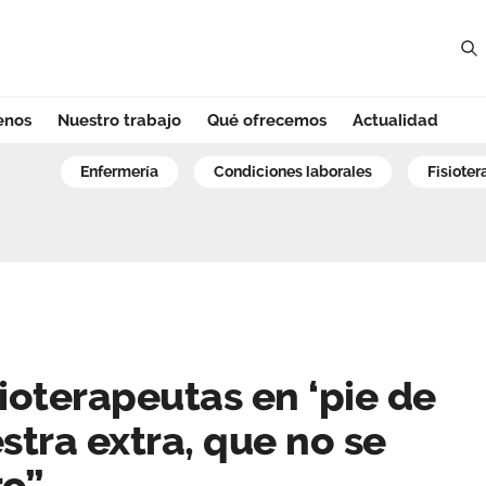
enos
Nuestro trabajo
Qué ofrecemos
Actualidad
oterapeutas en ‘p
enfermería
condiciones laborales
fisiote
ioterapeutas en ‘pie de
stra extra, que no se
ro”