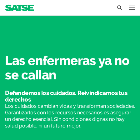
No nos callamos - Ceuta
Ceuta
Conócenos
Un sindicato profesional e independiente
Nuestro trabajo
Las enfermeras ya no
Delegados Sindicales
se callan
Ámbitos de negociación
Qué ofrecemos
Estructura organizativa
Secciones sindicales
Actualidad
Defendemos los cuidados. Reivindicamos tus
Transparencia
derechos
Servicios
Temas
Contáctanos
Los cuidados cambian vidas y transforman sociedades.
Garantizarlos con los recursos necesarios es asegurar
Ventajas
Noticias
un derecho esencial. Sin condiciones dignas no hay
salud posible, ni un futuro mejor.
Sala de prensa