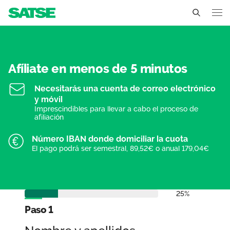
Afíliate como profesional
Ceuta
Conócenos
Afíliate en menos de 5 minutos
Necesitarás una cuenta de correo electrónico
Un sindicato profesional e independiente
Nuestro trabajo
y móvil
Imprescindibles para llevar a cabo el proceso de
Delegados Sindicales
Ámbitos de negociación
afiliación
Qué ofrecemos
Estructura organizativa
Número IBAN donde domiciliar la cuota
Secciones sindicales
Actualidad
El pago podrá ser semestral, 89,52€ o anual 179,04€
Transparencia
Servicios
Temas
Contáctanos
Ventajas
25%
Noticias
Paso 1
Sala de prensa