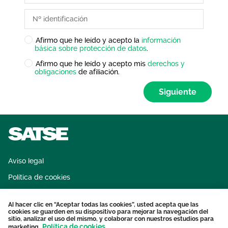
Afirmo que he leído y acepto la
información
Requerido
básica sobre protección de datos
.
Afirmo que he leído y acepto mis
derechos y
Requerido
obligaciones
de afiliación.
Siguiente
Aviso legal
Política de cookies
Sistema interno de información
Al hacer clic en “Aceptar todas las cookies”, usted acepta que las
Protección datos personales
cookies se guarden en su dispositivo para mejorar la navegación del
sitio, analizar el uso del mismo, y colaborar con nuestros estudios para
Contacto
Política de cookies
marketing.