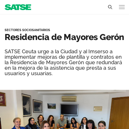
Residencia de Mayores G
Ceuta
SECTORES SOCIOSANITARIOS
Residencia de Mayores Gerón
Conócenos
Un sindicato profesional e independiente
SATSE Ceuta urge a la Ciudad y al Imserso a
Nuestro trabajo
implementar mejoras de plantilla y contratos en
la Residencia de Mayores Gerón que redundará
Delegados Sindicales
Ámbitos de negociación
Qué ofrecemos
en la mejora de la asistencia que presta a sus
usuarios y usuarias.
Estructura organizativa
Secciones sindicales
Actualidad
Transparencia
Servicios
Temas
Contáctanos
Ventajas
Noticias
Sala de prensa