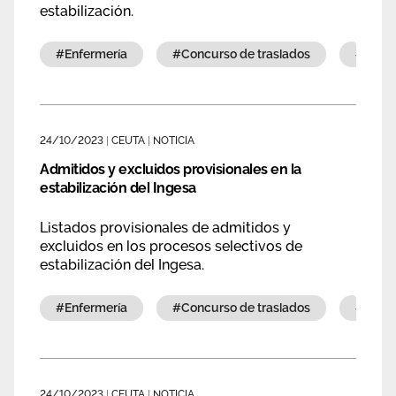
estabilización.
#enfermería
#concurso de traslados
#emp
24/10/2023
|
CEUTA
|
NOTICIA
Admitidos y excluidos provisionales en la
estabilización del Ingesa
Listados provisionales de admitidos y
excluidos en los procesos selectivos de
estabilización del Ingesa.
#enfermería
#concurso de traslados
#emp
24/10/2023
|
CEUTA
|
NOTICIA