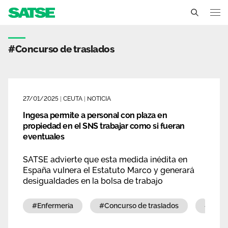
Etiqueta - Ceuta
Ceuta
#concurso de traslados
Conócenos
Un sindicato profesional e independiente
Nuestro trabajo
27/01/2025
|
CEUTA
|
NOTICIA
Delegados Sindicales
Ingesa permite a personal con plaza en
Ámbitos de negociación
Qué ofrecemos
propiedad en el SNS trabajar como si fueran
Estructura organizativa
eventuales
Secciones sindicales
Actualidad
Transparencia
SATSE advierte que esta medida inédita en
Servicios
Temas
España vulnera el Estatuto Marco y generará
Contáctanos
desigualdades en la bolsa de trabajo
Ventajas
Noticias
#enfermería
#concurso de traslados
#inge
Sala de prensa