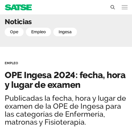
OPE Ingesa 2024: fecha, 
Noticias
Ceuta
ope
empleo
ingesa
Conócenos
Un sindicato profesional e independiente
Nuestro trabajo
EMPLEO
Delegados Sindicales
Ámbitos de negociación
Qué ofrecemos
OPE Ingesa 2024: fecha, hora
Estructura organizativa
Secciones sindicales
y lugar de examen
Actualidad
Transparencia
Servicios
Publicadas la fecha, hora y lugar de
Temas
Contáctanos
examen de la OPE de Ingesa para
Ventajas
Noticias
las categorías de Enfermería,
matronas y Fisioterapia.
Sala de prensa