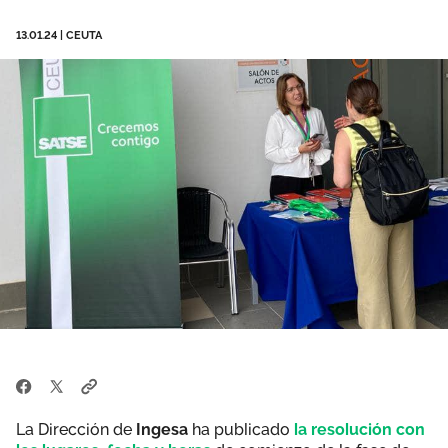
Área privada
Documentos
13.01.24
|
CEUTA
Publicaciones
Únete
Vídeos
La Dirección de
Ingesa
ha publicado
la resolución con